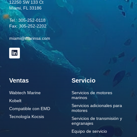
número 
12250 SW 133 Ct
Miami, FL 33186
Tel.:
305-252-0118
Fax: 305-252-2202
Explica
miami@marinsa.com
Docume
Ventas
Servicio
Wabtech Marine
Servicios de motores
marinos
Kobelt
Tamañ
Servicios adicionales para
Compatible con EMD
motores
Tecnología Kocsis
Servicios de transmisión y
PO, Invo
engranajes
service 
charge
Equipo de servicio