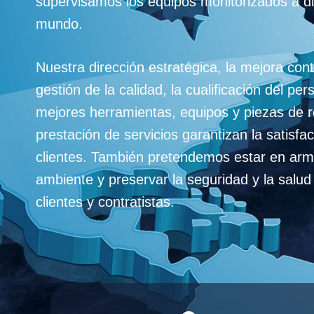
supervisamos los equipos monitorizados a di
mundo.
Nuestra dirección estratégica, la mejora con
gestión de la calidad, la cualificación del per
mejores herramientas, equipos y piezas de 
prestación de servicios garantizan la satisfa
clientes. También pretendemos estar en arm
ambiente y preservar la seguridad y la salu
clientes y contratistas.