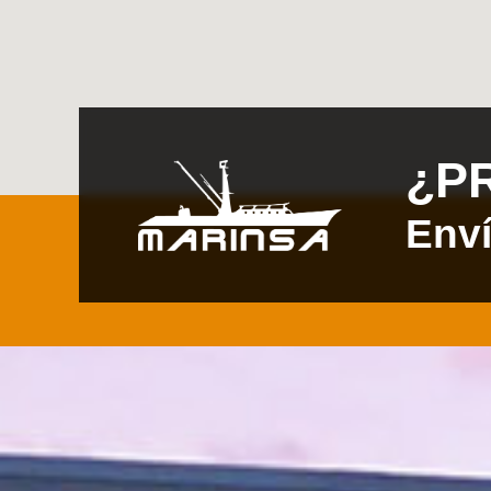
¿P
Env