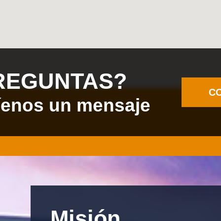
REGUNTAS?
C
íenos un mensaje
Misión