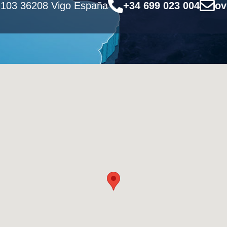
 103 36208 Vigo España
+34 699 023 004
ov