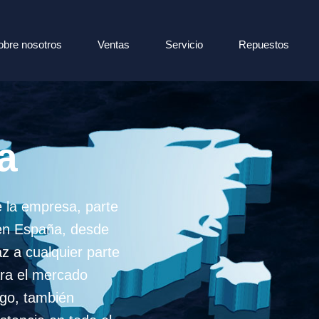
obre nosotros
Ventas
Servicio
Repuestos
a
 la empresa, parte
 en España, desde
z a cualquier parte
ara el mercado
igo, también