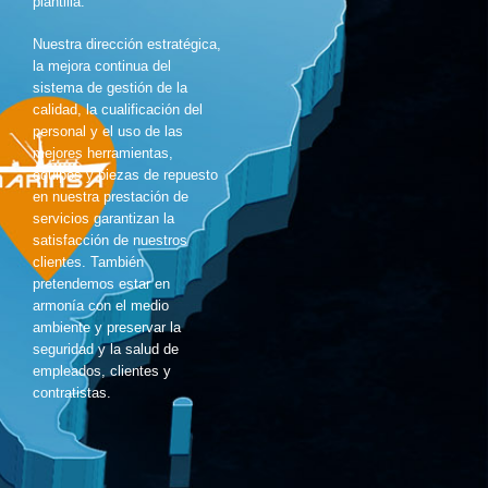
plantilla.
Nuestra dirección estratégica,
la mejora continua del
sistema de gestión de la
calidad, la cualificación del
personal y el uso de las
mejores herramientas,
equipos y piezas de repuesto
en nuestra prestación de
servicios garantizan la
satisfacción de nuestros
clientes. También
pretendemos estar en
armonía con el medio
ambiente y preservar la
seguridad y la salud de
empleados, clientes y
contratistas.