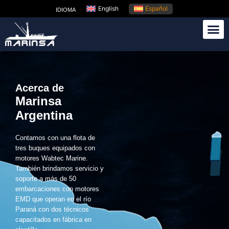
English
Español
IDIOMA
Acerca de
Marinsa
Argentina
Contamos con una flota de
tres buques equipados con
motores Wabtec Marine.
También brindamos servicio y
soporte a más de 50
embarcaciones con motores
EMD que operan en el río
Paraná con dos técnicos
capacitados en fábrica en